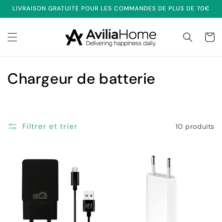
et
LIVRAISON GRATUITE POUR LES COMMANDES DE PLUS DE 70€
passer
au
contenu
Panier
C
Chargeur de batterie
o
l
Filtrer et trier
10 produits
l
e
c
t
i