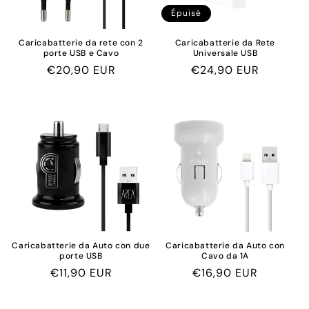
o
Épuisé
n
Caricabatterie da rete con 2
Caricabatterie da Rete
porte USB e Cavo
Universale USB
:
Prix
€20,90 EUR
Prix
€24,90 EUR
habituel
habituel
Caricabatterie da Auto con due
Caricabatterie da Auto con
porte USB
Cavo da 1A
Prix
€11,90 EUR
Prix
€16,90 EUR
habituel
habituel