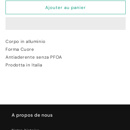
quantité
quantité
de
de
Ajouter au panier
Forma
Forma
Stampo
Stampo
Cuore
Cuore
Dolci
Dolci
Sorrisi
Sorrisi
Corpo in alluminio
in
in
Forma Cuore
Alluminio
Alluminio
-
-
Antiaderente senza PFOA
Accademia
Accademia
Prodotta in Italia
Mugnano
Mugnano
A propos de nous