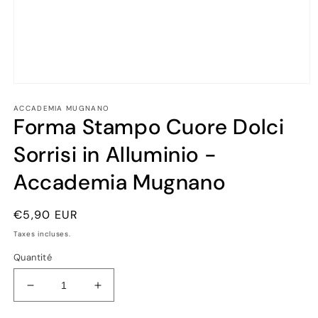
Ouvrir
le
ACCADEMIA MUGNANO
média
Forma Stampo Cuore Dolci
1
dans
une
Sorrisi in Alluminio -
fenêtre
modale
Accademia Mugnano
Prix
€5,90 EUR
habituel
Taxes incluses.
Quantité
Réduire
Augmenter
la
la