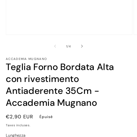
Ouvrir
Ou
le
le
média
m
de
1
/
4
1
2
dans
d
ACCADEMIA MUGNANO
une
u
Teglia Forno Bordata Alta
fenêtre
fe
modale
m
con rivestimento
Antiaderente 35Cm -
Accademia Mugnano
Prix
€2,90 EUR
Épuisé
habituel
Taxes incluses.
Lunghezza