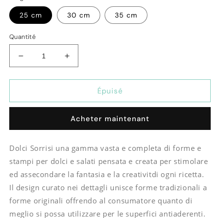
25 cm
30 cm
35 cm
Quantité
Réduire
Augmenter
la
la
quantité
quantité
de
de
Épuisé
Teglia
Teglia
Forno
Forno
Acheter maintenant
Bordata
Bordata
Alta
Alta
con
con
Dolci Sorrisi una gamma vasta e completa di forme e
rivestimento
rivestimento
stampi per dolci e salati pensata e creata per stimolare
Antiaderente
Antiaderente
35Cm
35Cm
ed assecondare la fantasia e la creativitdi ogni ricetta.
-
-
Il design curato nei dettagli unisce forme tradizionali a
Accademia
Accademia
forme originali offrendo al consumatore quanto di
Mugnano
Mugnano
meglio si possa utilizzare per le superfici antiaderenti.