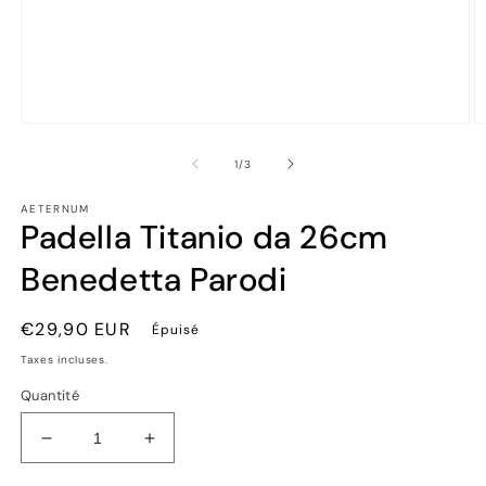
Ouvrir
Ou
le
le
média
m
de
1
/
3
1
2
dans
d
AETERNUM
une
u
Padella Titanio da 26cm
fenêtre
fe
modale
m
Benedetta Parodi
Prix
€29,90 EUR
Épuisé
habituel
Taxes incluses.
Quantité
Réduire
Augmenter
la
la