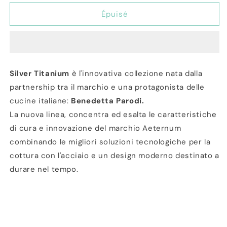
quantité
quantité
de
de
Épuisé
Padella
Padella
Titanio
Titanio
da
da
26cm
26cm
Benedetta
Benedetta
Silver Titanium
è l'innovativa collezione nata dalla
Parodi
Parodi
partnership tra il marchio e una protagonista delle
cucine italiane:
Benedetta Parodi.
La nuova linea, concentra ed esalta le caratteristiche
di cura e innovazione del marchio Aeternum
combinando le migliori soluzioni tecnologiche per la
cottura con l'acciaio e un design moderno destinato a
durare nel tempo.