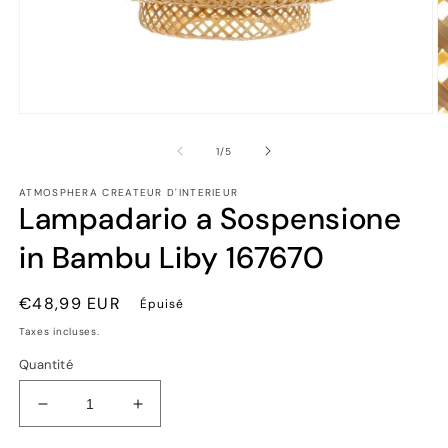
Ouvrir
Ou
le
le
média
m
de
1
/
5
1
2
dans
d
ATMOSPHERA CREATEUR D'INTERIEUR
une
u
Lampadario a Sospensione
fenêtre
fe
modale
m
in Bambu Liby 167670
Prix
€48,99 EUR
Épuisé
habituel
Taxes incluses.
Quantité
Réduire
Augmenter
la
la