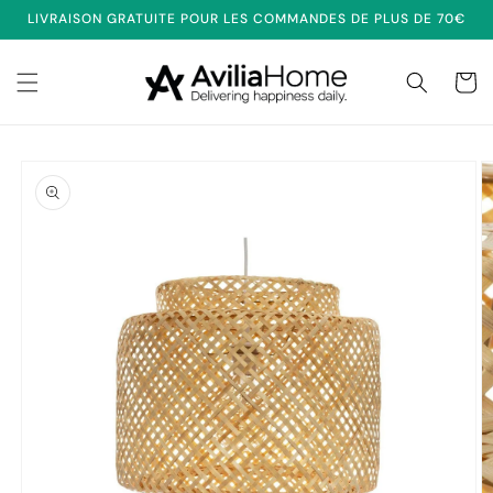
et
LIVRAISON GRATUITE POUR LES COMMANDES DE PLUS DE 70€
passer
au
contenu
Panier
Passer aux
informations
produits