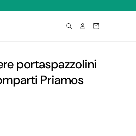
Connexion
Panier
ere portaspazzolini
omparti Priamos
o