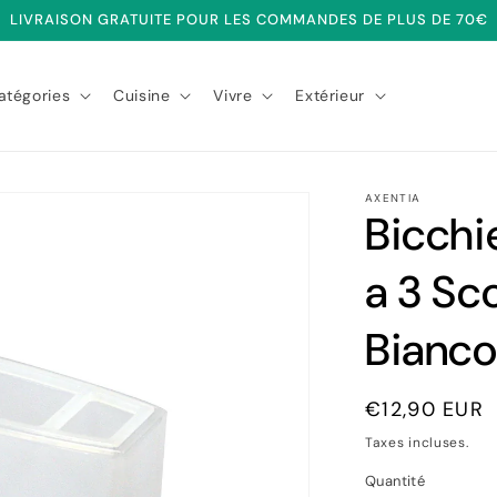
LIVRAISON GRATUITE POUR LES COMMANDES DE PLUS DE 70€
atégories
Cuisine
Vivre
Extérieur
AXENTIA
Bicchi
a 3 Sc
Bianc
Prix
€12,90 EUR
habituel
Taxes incluses.
Quantité