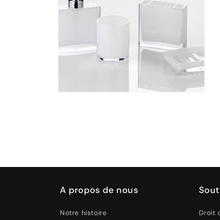
Ouvrir
le
média
2
dans
une
fenêtre
modale
A propos de nous
Sout
Notre histoire
Droit 