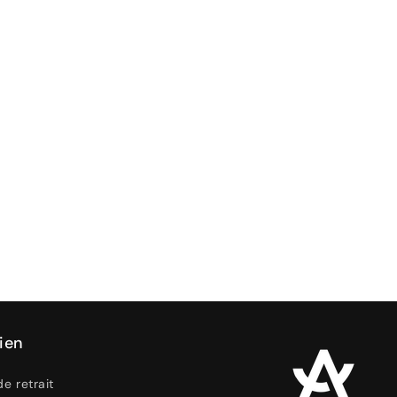
ien
de retrait