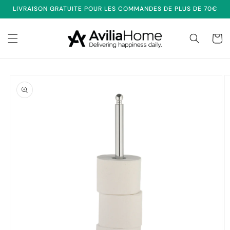
et
LIVRAISON GRATUITE POUR LES COMMANDES DE PLUS DE 70€
passer
au
contenu
Panier
Passer aux
informations
produits