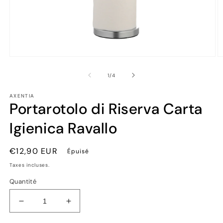
Ouvrir
Ou
le
le
média
m
de
1
/
4
1
2
dans
d
AXENTIA
une
u
Portarotolo di Riserva Carta
fenêtre
fe
modale
m
Igienica Ravallo
Prix
€12,90 EUR
Épuisé
habituel
Taxes incluses.
Quantité
Réduire
Augmenter
la
la