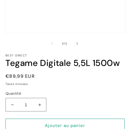
Ouvrir
Ou
le
le
média
m
de
1
/
12
1
2
dans
d
BEST DIRECT
une
u
Tegame Digitale 5,5L 1500w
fenêtre
fe
modale
m
Prix
€89,99 EUR
habituel
Taxes incluses.
Quantité
Réduire
Augmenter
la
la
quantité
quantité
de
de
Ajouter au panier