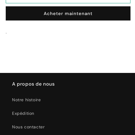
Tegame
Tegame
Digitale
Digitale
Acheter maintenant
5,5L
5,5L
1500w
1500w
.
A propos de nous
Notre histoire
Expédition
Nous contacter