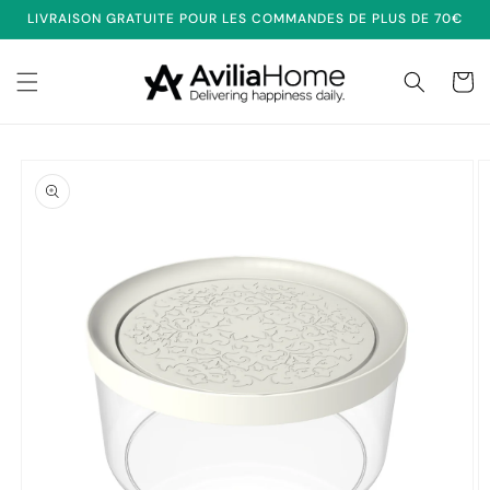
et
LIVRAISON GRATUITE POUR LES COMMANDES DE PLUS DE 70€
passer
au
contenu
Panier
Passer aux
informations
produits