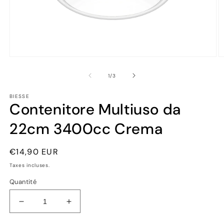
Ouvrir
Ou
le
le
média
m
de
1
/
3
1
2
dans
d
BIESSE
une
u
Contenitore Multiuso da
fenêtre
fe
modale
m
22cm 3400cc Crema
Prix
€14,90 EUR
habituel
Taxes incluses.
Quantité
Réduire
Augmenter
la
la