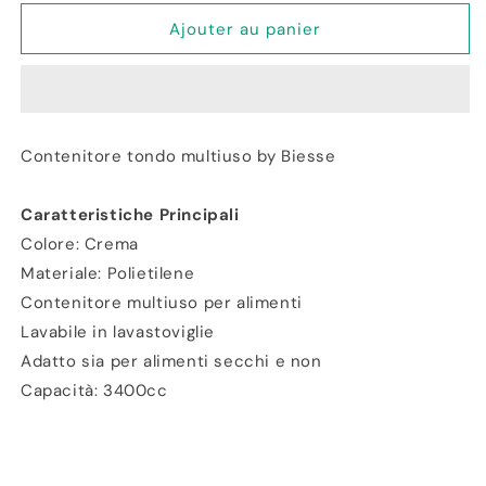
quantité
quantité
de
de
Ajouter au panier
Contenitore
Contenitore
Multiuso
Multiuso
da
da
22cm
22cm
3400cc
3400cc
Contenitore tondo multiuso by Biesse
Crema
Crema
Caratteristiche Principali
Colore: Crema
Materiale: Polietilene
Contenitore multiuso per alimenti
Lavabile in lavastoviglie
Adatto sia per alimenti secchi e non
Capacità: 3400cc