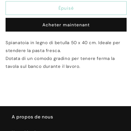
quantité
quantité
de
de
Épuisé
Spianatoia
Spianatoia
per
per
Acheter maintenant
Pasta
Pasta
Fresca
Fresca
50x40cm
50x40cm
Spianatoia in legno di betulla 50 x 40 cm. Ideale per
stendere la pasta fresca.
Dotata di un comodo gradino per tenere ferma la
tavola sul banco durante il lavoro.
A propos de nous