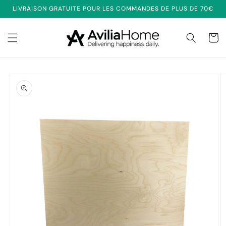
et
LIVRAISON GRATUITE POUR LES COMMANDES DE PLUS DE 70€
passer
au
contenu
Panier
Passer aux
informations
produits