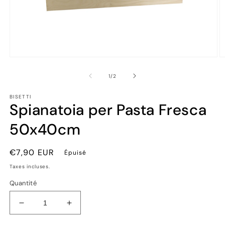
Ouvrir
Ou
le
le
média
m
de
1
/
2
1
2
dans
d
BISETTI
une
u
Spianatoia per Pasta Fresca
fenêtre
fe
modale
m
50x40cm
Prix
€7,90 EUR
Épuisé
habituel
Taxes incluses.
Quantité
Réduire
Augmenter
la
la