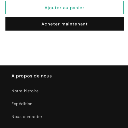
quantité
quantité
de
de
Ajouter au panier
6
6
Fourchettes
Fourchettes
Acheter maintenant
Cadeau
Cadeau
de
de
fête
fête
assorties
assorties
A propos de nous
Notre histoire
Expédition
Nous contacter