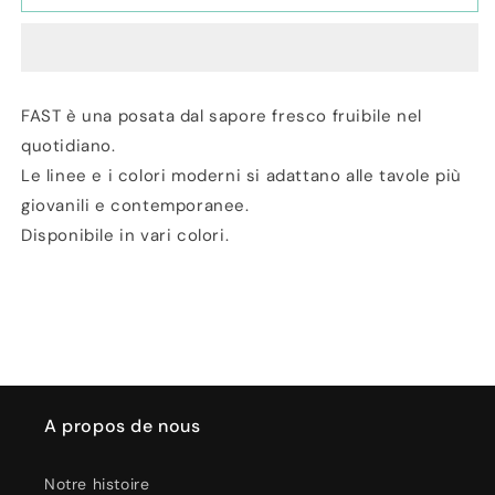
Set
Set
24
24
Posate
Posate
in
in
Acciaio
Acciaio
FAST è una posata dal sapore fresco fruibile nel
Fast
Fast
quotidiano.
Lilla
Lilla
Le linee e i colori moderni si adattano alle tavole più
giovanili e contemporanee.
Disponibile in vari colori.
A propos de nous
Notre histoire