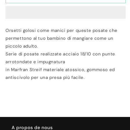
Set
Set
3
3
Posate
Posate
per
per
Bambini
Bambini
Orsetti golosi come manici per queste posate che
Pappallegra
Pappallegra
permettono al tuo bambino di mangiare come un
Azzurro
Azzurro
piccolo adulto.
Serie di posate realizzate acciaio 18/10 con punte
arrotondate e impugnatura
in Marfran Streif materiale atossico, gommoso ed
antiscivolo per una presa più facile.
A propos de nous