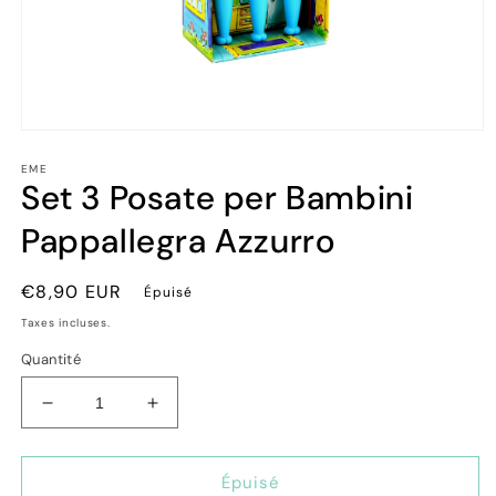
Ouvrir
le
EME
média
Set 3 Posate per Bambini
1
dans
une
Pappallegra Azzurro
fenêtre
modale
Prix
€8,90 EUR
Épuisé
habituel
Taxes incluses.
Quantité
Réduire
Augmenter
la
la
quantité
quantité
de
de
Épuisé