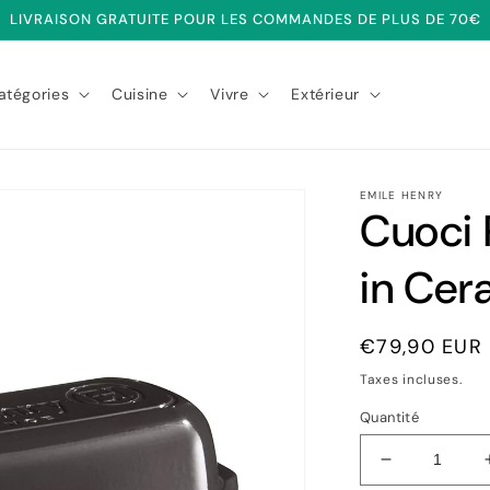
LIVRAISON GRATUITE POUR LES COMMANDES DE PLUS DE 70€
atégories
Cuisine
Vivre
Extérieur
EMILE HENRY
Cuoci
in Cer
Prix
€79,90 EUR
habituel
Taxes incluses.
Quantité
Réduire