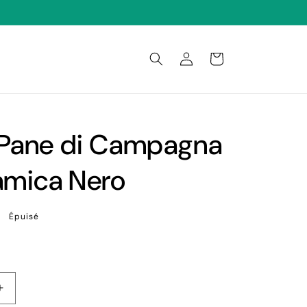
Connexion
Panier
 Pane di Campagna
amica Nero
Épuisé
Augmenter