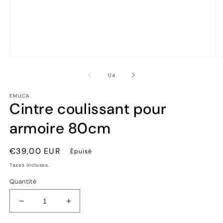
Ouvrir
Ou
le
le
média
m
de
1
/
4
1
2
dans
d
EMUCA
une
u
Cintre coulissant pour
fenêtre
fe
modale
m
armoire 80cm
Prix
€39,00 EUR
Épuisé
habituel
Taxes incluses.
Quantité
Réduire
Augmenter
la
la