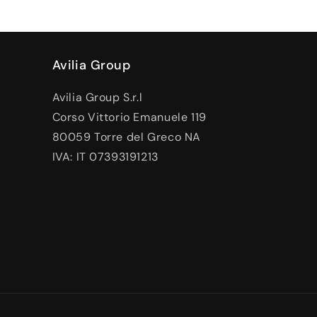
Avilia Group
Avilia Group S.r.l
Corso Vittorio Emanuele 119
80059 Torre del Greco NA
IVA: IT 07393191213