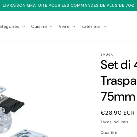
LIVRAISON GRATUITE POUR LES COMMANDES DE PLUS DE 70€
atégories
Cuisine
Vivre
Extérieur
EMUCA
Set di 
Traspa
75mm
Prix
€28,90 EUR
habituel
Taxes incluses.
Quantité