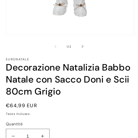
Ouvrir
Ou
le
le
média
m
de
1
/
2
1
2
dans
d
EURONATALE
une
u
Decorazione Natalizia Babbo
fenêtre
fe
modale
m
Natale con Sacco Doni e Scii
80cm Grigio
Prix
€64,99 EUR
habituel
Taxes incluses.
Quantité