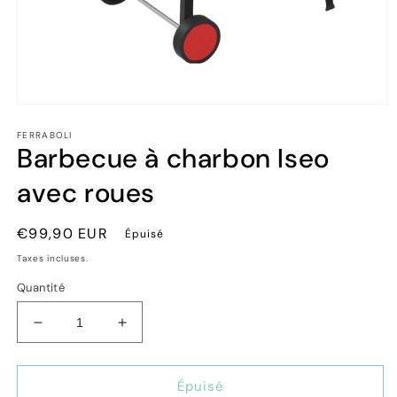
Ouvrir
le
FERRABOLI
média
Barbecue à charbon Iseo
1
dans
une
avec roues
fenêtre
modale
Prix
€99,90 EUR
Épuisé
habituel
Taxes incluses.
Quantité
Réduire
Augmenter
la
la
quantité
quantité
de
de
Épuisé