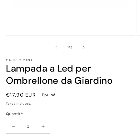
Ouvrir
Ou
le
le
média
m
de
1
/
5
1
2
dans
d
GALILEO CASA
une
u
Lampada a Led per
fenêtre
fe
modale
m
Ombrellone da Giardino
Prix
€17,90 EUR
Épuisé
habituel
Taxes incluses.
Quantité
Réduire
Augmenter
la
la