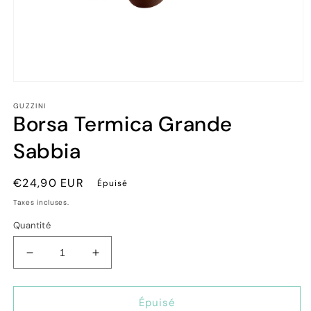
Ouvrir
le
GUZZINI
média
Borsa Termica Grande
1
dans
une
Sabbia
fenêtre
modale
Prix
€24,90 EUR
Épuisé
habituel
Taxes incluses.
Quantité
Réduire
Augmenter
la
la
quantité
quantité
de
de
Épuisé