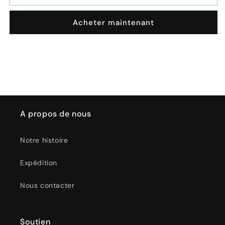
Borsa
Borsa
Termica
Termica
Acheter maintenant
Grande
Grande
Sabbia
Sabbia
A propos de nous
Notre histoire
Expédition
Nous contacter
Soutien