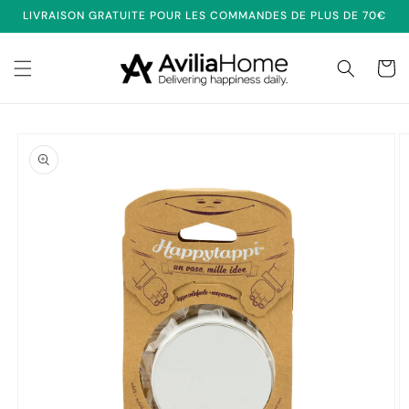
et
LIVRAISON GRATUITE POUR LES COMMANDES DE PLUS DE 70€
passer
au
contenu
Panier
Passer aux
informations
produits