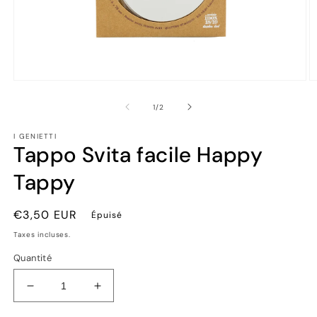
Ouvrir
Ou
le
le
média
m
de
1
/
2
1
2
dans
d
I GENIETTI
une
u
Tappo Svita facile Happy
fenêtre
fe
modale
m
Tappy
Prix
€3,50 EUR
Épuisé
habituel
Taxes incluses.
Quantité
Réduire
Augmenter
la
la