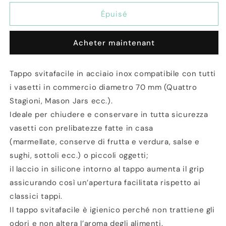
quantité
quantité
de
de
Épuisé
Tappo
Tappo
Svita
Svita
Acheter maintenant
facile
facile
Happy
Happy
Tappy
Tappy
Tappo svitafacile in acciaio inox compatibile con tutti
i vasetti in commercio diametro 70 mm (Quattro
Stagioni, Mason Jars ecc.).
Ideale per chiudere e conservare in tutta sicurezza
vasetti con prelibatezze fatte in casa
(marmellate, conserve di frutta e verdura, salse e
sughi, sottoli ecc.) o piccoli oggetti;
il laccio in silicone intorno al tappo aumenta il grip
assicurando così un’apertura facilitata rispetto ai
classici tappi.
Il tappo svitafacile è igienico perché non trattiene gli
odori e non altera l’aroma degli alimenti.