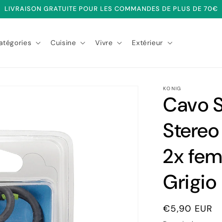
LIVRAISON GRATUITE POUR LES COMMANDES DE PLUS DE 70€
atégories
Cuisine
Vivre
Extérieur
KONIG
Cavo S
Stere
2x fe
Grigio
Prix
€5,90 EUR
habituel