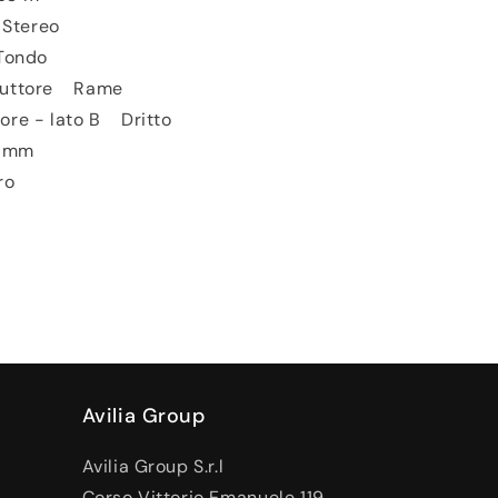
 Stereo
Tondo
nduttore Rame
ore - lato B Dritto
0 mm
ro
Avilia Group
Avilia Group S.r.l
Corso Vittorio Emanuele 119