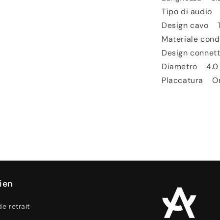
Tipo di audio
Design cavo 
Materiale co
Design connett
Diametro 4.
Placcatura O
ien
de retrait