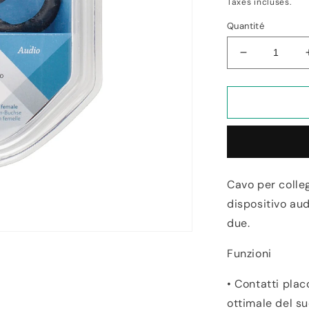
Taxes incluses.
Quantité
Réduire
la
quantité
de
Cavo
Splitter
Audio
Stereo
Maschio
Cavo per colleg
3,5Mm
dispositivo aud
2x
femmina
due.
0,20M
Grigio
Funzioni
-
Konig
• Contatti plac
ottimale del s