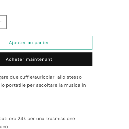
Augmenter
la
quantité
de
Ajouter au panier
Cavo
Splitter
Acheter maintenant
Audio
Stereo
Maschio
are due cuffie/auricolari allo stesso
3,5Mm
io portatile per ascoltare la musica in
2x
femmina
0,20M
Grigio
-
Konig
cati oro 24k per una trasmissione
uono