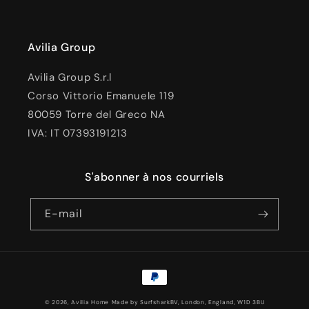
Avilia Group
Avilia Group S.r.l
Corso Vittorio Emanuele 119
80059 Torre del Greco NA
IVA: IT 07393191213
S'abonner à nos courriels
E-mail
Moyens
de
© 2026, Avilia Home
Made by SurfsharkBV, London, England, W1D 3BU
paiement