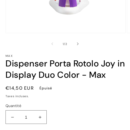
Ouvrir
Ou
le
le
média
m
de
1
/
2
1
2
dans
d
MAX
une
u
Dispenser Porta Rotolo Joy in
fenêtre
fe
modale
m
Display Duo Color - Max
Prix
€14,50 EUR
Épuisé
habituel
Taxes incluses.
Quantité
Réduire
Augmenter
la
la