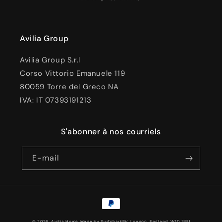
Avilia Group
Avilia Group S.r.l
Corso Vittorio Emanuele 119
80059 Torre del Greco NA
IVA: IT 07393191213
S'abonner à nos courriels
E-mail
Moyens
de
© 2026, Avilia Home
Made by SurfsharkBV, London, England, W1D 3BU