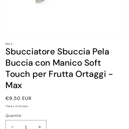
Ouvrir
le
MAX
média
Sbucciatore Sbuccia Pela
1
dans
une
Buccia con Manico Soft
fenêtre
modale
Touch per Frutta Ortaggi -
Max
Prix
€9,50 EUR
habituel
Taxes incluses.
Quantité