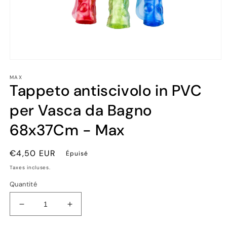
Ouvrir
le
MAX
média
Tappeto antiscivolo in PVC
1
dans
une
per Vasca da Bagno
fenêtre
modale
68x37Cm - Max
Prix
€4,50 EUR
Épuisé
habituel
Taxes incluses.
Quantité
Réduire
Augmenter
la
la