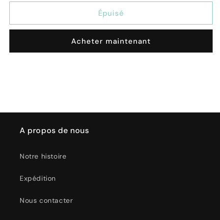
quantité
quantité
de
de
Épuisé
Tappeto
Tappeto
antiscivolo
antiscivolo
Acheter maintenant
in
in
PVC
PVC
per
per
Vasca
Vasca
da
da
Bagno
Bagno
68x37Cm
68x37Cm
-
-
Max
Max
A propos de nous
Notre histoire
Expédition
Nous contacter