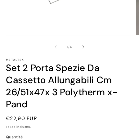
Ouvrir
Ou
le
le
média
m
de
1
/
4
1
2
dans
d
METALTEX
une
u
Set 2 Porta Spezie Da
fenêtre
fe
modale
m
Cassetto Allungabili Cm
26/51x47x 3 Polytherm x-
Pand
Prix
€22,90 EUR
habituel
Taxes incluses.
Quantité