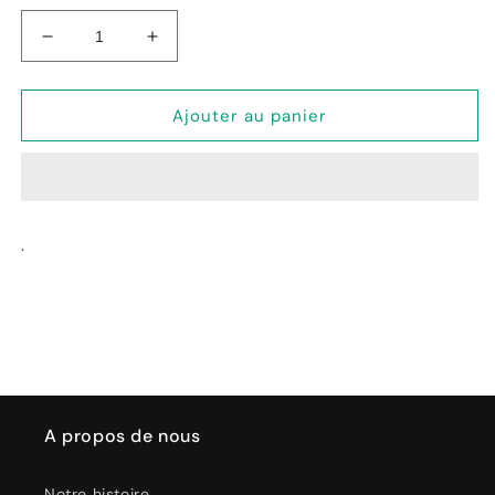
Réduire
Augmenter
la
la
quantité
quantité
de
de
Ajouter au panier
Set
Set
2
2
Porta
Porta
Spezie
Spezie
Da
Da
.
Cassetto
Cassetto
Allungabili
Allungabili
Cm
Cm
26/51x47x
26/51x47x
3
3
Polytherm
Polytherm
x-
x-
Pand
Pand
A propos de nous
Notre histoire