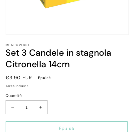
Ouvrir
le
MONDOVERDE
média
Set 3 Candele in stagnola
1
dans
une
Citronella 14cm
fenêtre
modale
Prix
€3,90 EUR
Épuisé
habituel
Taxes incluses.
Quantité
Réduire
Augmenter
la
la
quantité
quantité
de
de
Épuisé