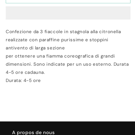
Set
Set
3
3
Candele
Candele
in
in
stagnola
stagnola
Confezione da 3 fiaccole in stagnola alla citronella
Citronella
Citronella
realizzate con paraffine purissime e stoppini
14cm
14cm
antivento di larga sezione
per ottenere una fiamma coreografica di grandi
dimensioni. Sono indicate per un uso esterno. Durata
4-5 ore cadauna.
Durata: 4-5 ore
A propos de nous