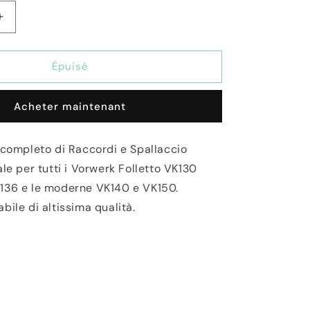
Augmenter
la
quantité
de
Épuisé
Bague
de
Acheter maintenant
verrouillage
à
corps
e completo di Raccordi e Spallaccio
fermé
ale per tutti i Vorwerk Folletto VK130
pour
VK130/131
136 e le moderne VK140 e VK150.
bile di altissima qualità.