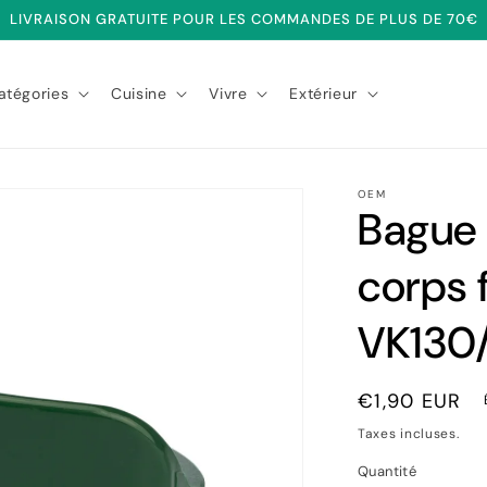
LIVRAISON GRATUITE POUR LES COMMANDES DE PLUS DE 70€
atégories
Cuisine
Vivre
Extérieur
OEM
Bague 
corps 
VK130/
Prix
€1,90 EUR
habituel
Taxes incluses.
Quantité