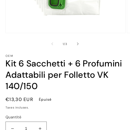
Ouvrir
Ou
le
le
média
m
de
1
/
3
1
2
dans
d
OEM
une
u
Kit 6 Sacchetti + 6 Profumini
fenêtre
fe
modale
m
Adattabili per Folletto VK
140/150
Prix
€13,30 EUR
Épuisé
habituel
Taxes incluses.
Quantité