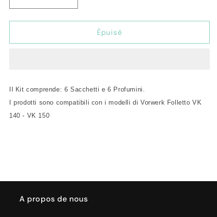
Réduire
Augmenter
la
la
quantité
quantité
de
de
Épuisé
Kit
Kit
6
6
Sacchetti
Sacchetti
+
+
6
6
Il Kit comprende: 6 Sacchetti e 6 Profumini.
Profumini
Profumini
Adattabili
Adattabili
I prodotti sono compatibili con i modelli di Vorwerk Folletto VK
per
per
140 - VK 150
Folletto
Folletto
VK
VK
140/150
140/150
A propos de nous