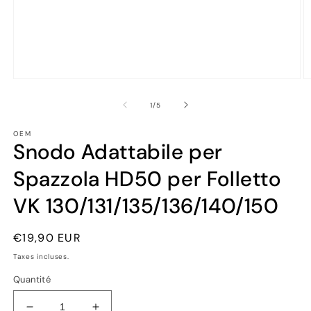
Ouvrir
Ou
le
le
média
m
de
1
/
5
1
2
dans
d
OEM
une
u
Snodo Adattabile per
fenêtre
fe
modale
m
Spazzola HD50 per Folletto
VK 130/131/135/136/140/150
Prix
€19,90 EUR
habituel
Taxes incluses.
Quantité