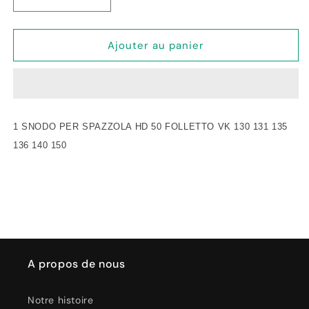
Réduire
Augmenter
la
la
quantité
quantité
de
de
Ajouter au panier
Snodo
Snodo
Adattabile
Adattabile
per
per
Spazzola
Spazzola
HD50
HD50
1 SNODO PER SPAZZOLA HD 50 FOLLETTO VK 130 131 135
per
per
Folletto
Folletto
136 140 150
VK
VK
130/131/135/136/140/150
130/131/135/136/140/150
A propos de nous
Notre histoire