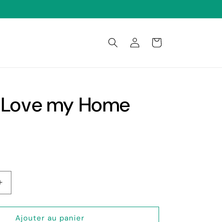
Connexion
Panier
I Love my Home
Augmenter
la
quantité
de
Ajouter au panier