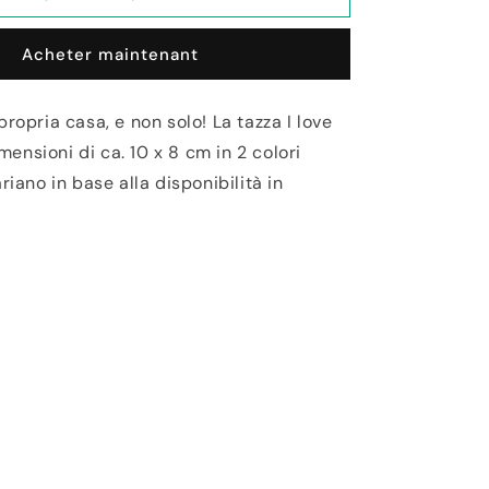
Tazza
I
Acheter maintenant
Love
my
Home
propria casa, e non solo! La tazza I love
nsioni di ca. 10 x 8 cm in 2 colori
riano in base alla disponibilità in