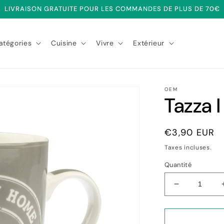
LIVRAISON GRATUITE POUR LES COMMANDES DE PLUS DE 70€
atégories
Cuisine
Vivre
Extérieur
OEM
Tazza 
Prix
€3,90 EUR
habituel
Taxes incluses.
Quantité
Réduire
la
quantité
de