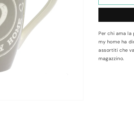
Tazza
I
Love
my
Home
Per chi ama la 
my home ha dime
assortiti che va
magazzino.