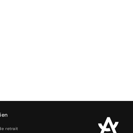
ien
de retrait