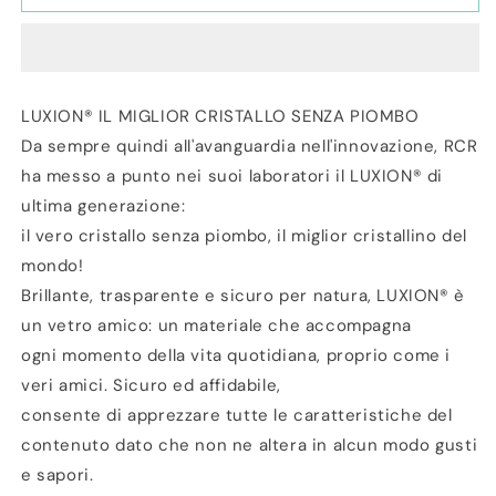
Brocca
Brocca
in
in
Vetro
Vetro
Sonoro
Sonoro
120cl
120cl
LUXION® IL MIGLIOR CRISTALLO SENZA PIOMBO
Trix
Trix
Da sempre quindi all'avanguardia nell'innovazione, RCR
ha messo a punto nei suoi laboratori il LUXION® di
ultima generazione:
il vero cristallo senza piombo, il miglior cristallino del
mondo!
Brillante, trasparente e sicuro per natura, LUXION® è
un vetro amico: un materiale che accompagna
ogni momento della vita quotidiana, proprio come i
veri amici. Sicuro ed affidabile,
consente di apprezzare tutte le caratteristiche del
contenuto dato che non ne altera in alcun modo gusti
e sapori.