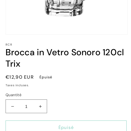
Ouvrir
le
RCR
média
Brocca in Vetro Sonoro 120cl
1
dans
une
Trix
fenêtre
modale
Prix
€12,90 EUR
Épuisé
habituel
Taxes incluses.
Quantité
Réduire
Augmenter
la
la
quantité
quantité
de
de
Épuisé