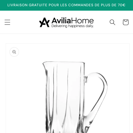
et
LIVRAISON GRATUITE POUR LES COMMANDES DE PLUS DE 70€
passer
au
contenu
Panier
Passer aux
informations
produits