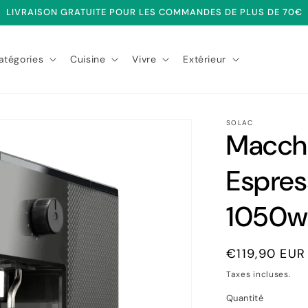
LIVRAISON GRATUITE POUR LES COMMANDES DE PLUS DE 70€
atégories
Cuisine
Vivre
Extérieur
SOLAC
Macchi
Espres
1050w 
Prix
€119,90 EUR
habituel
Taxes incluses.
Quantité