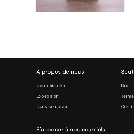
Ouvrir
le
média
4
dans
une
fenêtre
modale
A propos de nous
Sout
Notre histoire
Droit 
Expédition
Terme
Nous contacter
Confid
S'abonner à nos courriels