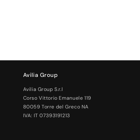
Avilia Group
Avilia Group S.r.l
Corso Vittorio Emanuele 119
80059 Torre del Greco NA
IVA: IT 07393191213