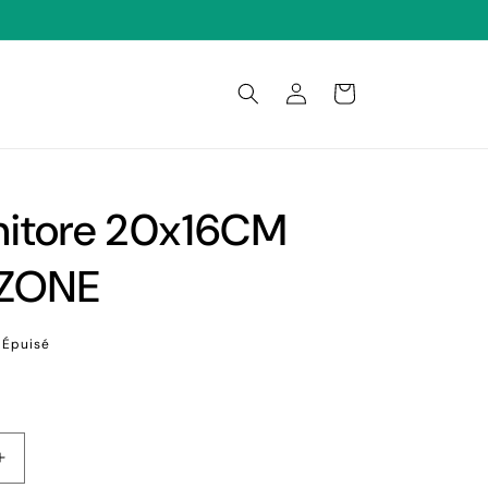
Connexion
Panier
nitore 20x16CM
ZONE
Épuisé
Augmenter