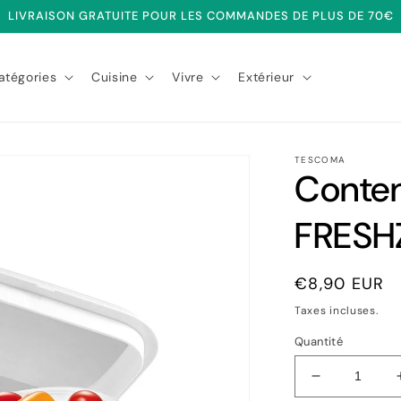
LIVRAISON GRATUITE POUR LES COMMANDES DE PLUS DE 70€
atégories
Cuisine
Vivre
Extérieur
TESCOMA
Conte
FRESH
Prix
€8,90 EUR
habituel
Taxes incluses.
Quantité
Réduire