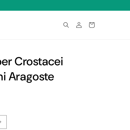
Connexion
Panier
per Crostacei
i Aragoste
Augmenter