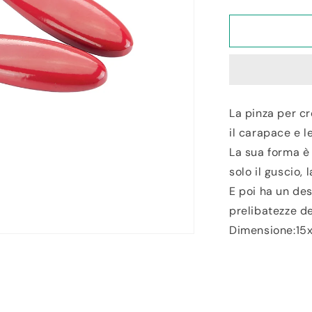
la
quantité
de
Pinza
per
Crostacei
Granchi
Aragoste
La pinza per cr
il carapace e l
La sua forma è
solo il guscio,
E poi ha un des
prelibatezze d
Dimensione:15