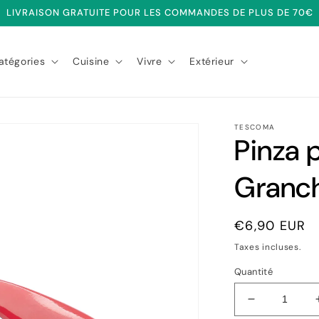
LIVRAISON GRATUITE POUR LES COMMANDES DE PLUS DE 70€
atégories
Cuisine
Vivre
Extérieur
TESCOMA
Pinza 
Granch
Prix
€6,90 EUR
habituel
Taxes incluses.
Quantité
Réduire