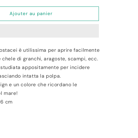
la
quantité
de
Ajouter au panier
Pinza
per
Crostacei
Granchi
Aragoste
ostacei è utilissima per aprire facilmente
e chele di granchi, aragoste, scampi, ecc.
 studiata appositamente per incidere
 lasciando intatta la polpa.
ign e un colore che ricordano le
el mare!
x6 cm