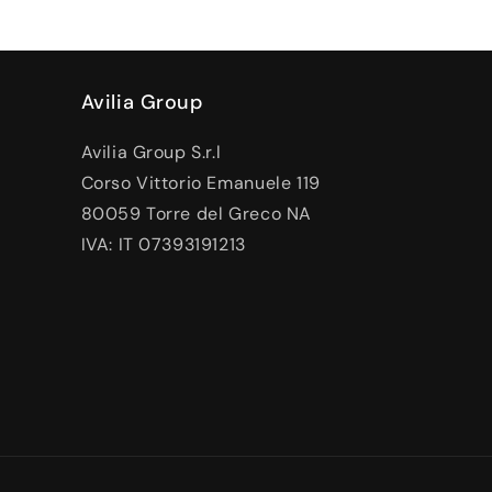
Avilia Group
Avilia Group S.r.l
Corso Vittorio Emanuele 119
80059 Torre del Greco NA
IVA: IT 07393191213