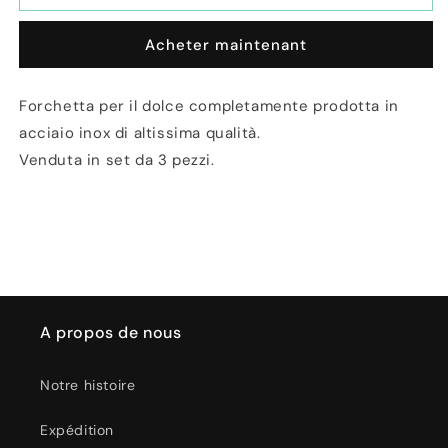
Set
Set
3
3
Acheter maintenant
Forchette
Forchette
per
per
Dolce
Dolce
Forchetta per il dolce completamente prodotta in
Praktik
Praktik
acciaio inox di altissima qualità.
in
in
Acciaio
Acciaio
Venduta in set da 3 pezzi.
A propos de nous
Notre histoire
Expédition