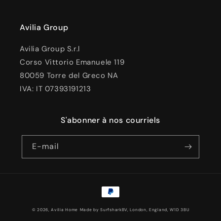
Avilia Group
Avilia Group S.r.l
Corso Vittorio Emanuele 119
80059 Torre del Greco NA
IVA: IT 07393191213
S'abonner à nos courriels
E-mail
Moyens
de
© 2026, Avilia Home
Made by SurfsharkBV, London, England, W1D 3BU
paiement