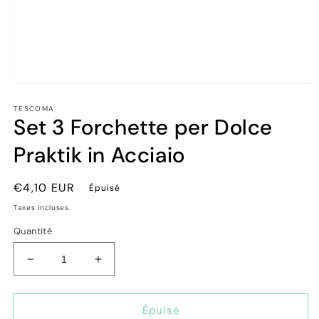
Ouvrir
le
TESCOMA
média
Set 3 Forchette per Dolce
1
dans
une
Praktik in Acciaio
fenêtre
modale
Prix
€4,10 EUR
Épuisé
habituel
Taxes incluses.
Quantité
Réduire
Augmenter
la
la
quantité
quantité
de
de
Épuisé