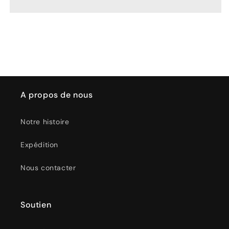
Uova
Uova
Multiuso
Multiuso
A propos de nous
Notre histoire
Expédition
Nous contacter
Soutien