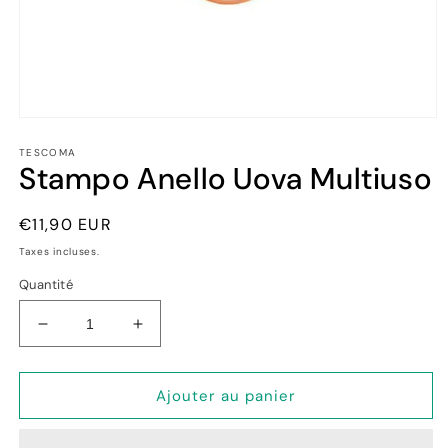
Ouvrir
le
TESCOMA
média
Stampo Anello Uova Multiuso
1
dans
une
fenêtre
Prix
€11,90 EUR
modale
habituel
Taxes incluses.
Quantité
Réduire
Augmenter
la
la
quantité
quantité
de
de
Ajouter au panier
Stampo
Stampo
Anello
Anello