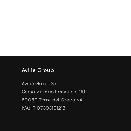
Avilia Group
Avilia Group S.r.l
Corso Vittorio Emanuele 119
80059 Torre del Greco NA
IVA: IT 07393191213