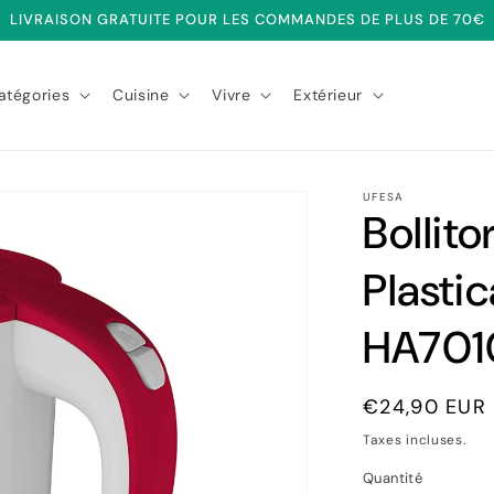
LIVRAISON GRATUITE POUR LES COMMANDES DE PLUS DE 70€
atégories
Cuisine
Vivre
Extérieur
UFESA
Bollito
Plasti
HA701
Prix
€24,90 EUR
habituel
Taxes incluses.
Quantité