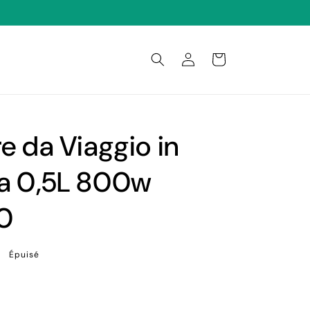
Connexion
Panier
re da Viaggio in
ca 0,5L 800w
0
Épuisé