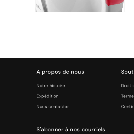
Ouvrir
le
média
4
dans
une
fenêtre
modale
A propos de nous
Sout
Notre histoire
Droit 
Expédition
Terme
Nous contacter
Confid
S'abonner à nos courriels