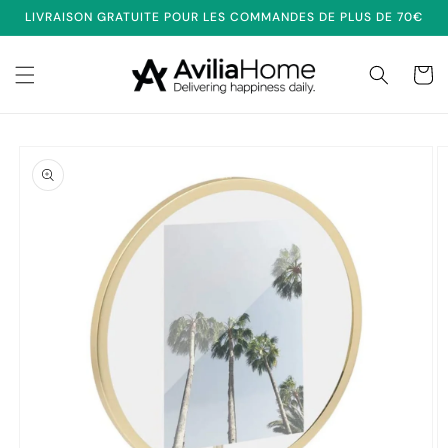
et
LIVRAISON GRATUITE POUR LES COMMANDES DE PLUS DE 70€
passer
au
contenu
Panier
Passer aux
informations
produits