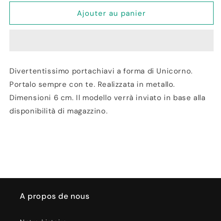
quantité
quantité
de
de
Ajouter au panier
Portachiavi
Portachiavi
Unicorno
Unicorno
in
in
Metallo
Metallo
6cm
6cm
Divertentissimo portachiavi a forma di Unicorno.
Portalo sempre con te. Realizzata in metallo.
Dimensioni 6 cm. Il modello verrà inviato in base alla
disponibilità di magazzino.
A propos de nous