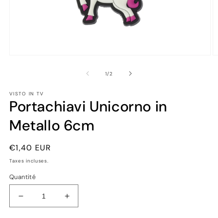
Ouvrir
Ou
le
le
média
m
de
1
/
2
1
2
dans
d
VISTO IN TV
une
u
Portachiavi Unicorno in
fenêtre
fe
modale
m
Metallo 6cm
Prix
€1,40 EUR
habituel
Taxes incluses.
Quantité
Réduire
Augmenter
la
la