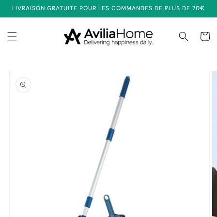
et
LIVRAISON GRATUITE POUR LES COMMANDES DE PLUS DE 70€
passer
au
contenu
Panier
Passer aux
informations
produits