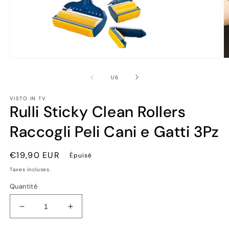
Ouvrir
Ou
le
le
média
m
de
1
/
6
1
2
dans
d
VISTO IN TV
une
u
Rulli Sticky Clean Rollers
fenêtre
fe
modale
m
Raccogli Peli Cani e Gatti 3Pz
Prix
€19,90 EUR
Épuisé
habituel
Taxes incluses.
Quantité
Réduire
Augmenter
la
la