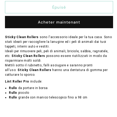
quantité
quantité
de
de
Épuisé
Rulli
Rulli
Sticky
Sticky
Acheter maintenant
Clean
Clean
Rollers
Rollers
Raccogli
Raccogli
Sticky Clean Rollers
sono l'accessorio ideale per la tua casa. Sono
Peli
Peli
stati ideati per raccogliere la lanugine ed i peli di animali dai tuoi
Cani
Cani
tappeti, interni auto e vestiti.
e
e
Ideali per rimuovere peli, peli di animali, briciole, sabbia, ragnatele,
Gatti
Gatti
etc.
Sticky Clean Rollers
possono essere riutilizzati in modo da
risparmiare molti soldi.
3Pz
3Pz
Mettili sotto il rubinetto, falli asciugare e saranno pronti
all'uso.
Sticky Clean Rollers
hanno una dentatura di gomma per
catturare lo sporco.
Lint Roller Pro
include:
Rullo
da portare in borsa
Rullo
piccolo
Rullo
grande con manico telescopico fino a 98 cm