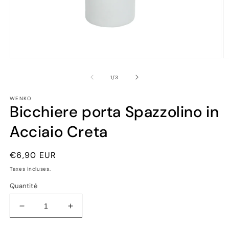
Ouvrir
Ou
le
le
média
m
de
1
/
3
1
2
dans
d
WENKO
une
u
Bicchiere porta Spazzolino in
fenêtre
fe
modale
m
Acciaio Creta
Prix
€6,90 EUR
habituel
Taxes incluses.
Quantité
Réduire
Augmenter
la
la