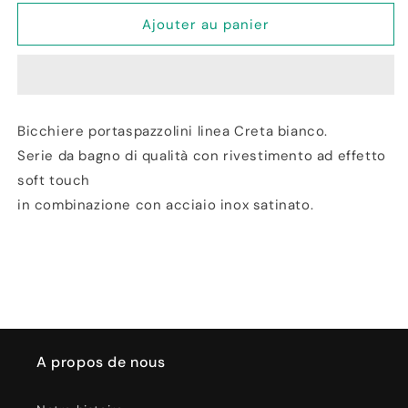
quantité
quantité
de
de
Ajouter au panier
Bicchiere
Bicchiere
porta
porta
Spazzolino
Spazzolino
in
in
Acciaio
Acciaio
Bicchiere portaspazzolini linea Creta bianco.
Creta
Creta
Serie da bagno di qualità con rivestimento ad effetto
soft touch
in combinazione con acciaio inox satinato.
A propos de nous