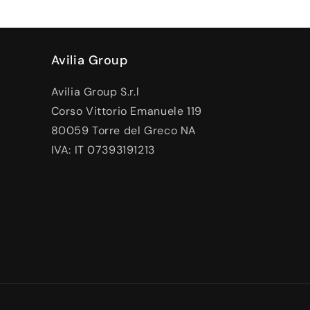
Avilia Group
Avilia Group S.r.l
Corso Vittorio Emanuele 119
80059 Torre del Greco NA
IVA: IT 07393191213