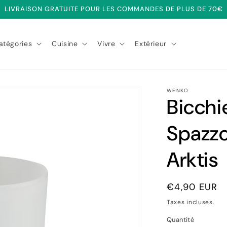
LIVRAISON GRATUITE POUR LES COMMANDES DE PLUS DE 70€
atégories
Cuisine
Vivre
Extérieur
WENKO
Bicchi
Spazzo
Arktis
Prix
€4,90 EUR
habituel
Taxes incluses.
Quantité