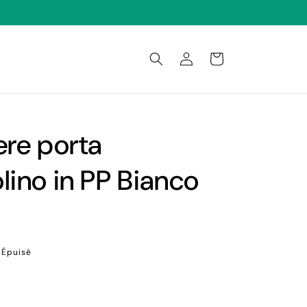
Connexion
Panier
ere porta
lino in PP Bianco
Épuisé