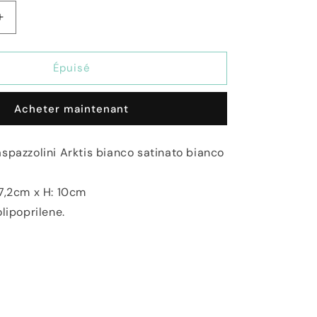
Augmenter
la
quantité
de
Épuisé
Bicchiere
porta
Acheter maintenant
Spazzolino
in
PP
spazzolini Arktis bianco satinato bianco
Bianco
Arktis
 7,2cm x H: 10cm
olipoprilene.