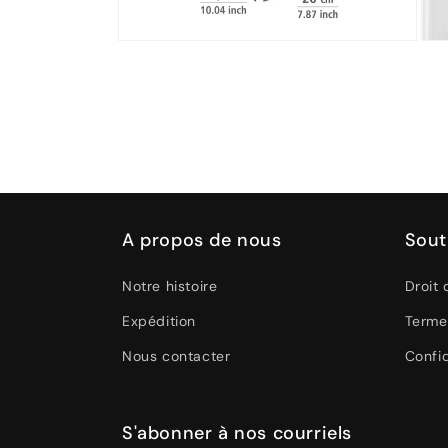
Ouvrir
Ouvr
le
le
média
médi
4
5
dans
dans
une
une
fenêtre
fenê
modale
moda
A propos de nous
Sout
Notre histoire
Droit 
Expédition
Terme
Nous contacter
Confid
S'abonner à nos courriels