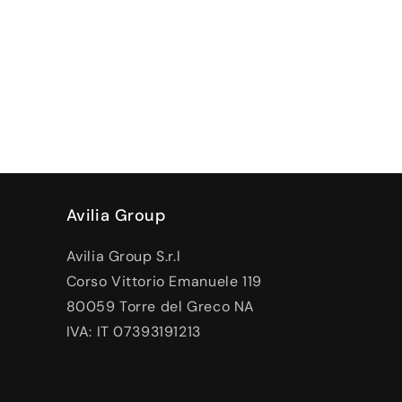
Avilia Group
Avilia Group S.r.l
Corso Vittorio Emanuele 119
80059 Torre del Greco NA
IVA: IT 07393191213