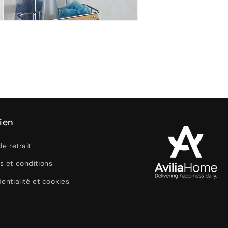
ir
a
tre
le
ien
de retrait
s et conditions
entialité et cookies