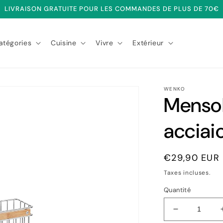
LIVRAISON GRATUITE POUR LES COMMANDES DE PLUS DE 70€
atégories
Cuisine
Vivre
Extérieur
WENKO
Mensol
acciai
Prix
€29,90 EUR
habituel
Taxes incluses.
Quantité
Réduire