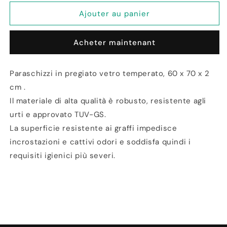
quantité
quantité
de
de
Ajouter au panier
Piastra
Piastra
para
para
Acheter maintenant
Schizzi
Schizzi
per
per
Piani
Piani
Paraschizzi in pregiato vetro temperato, 60 x 70 x 2
Cottura
Cottura
cm .
Piastrelle
Piastrelle
Il materiale di alta qualità è robusto, resistente agli
urti e approvato TUV-GS.
La superficie resistente ai graffi impedisce
incrostazioni e cattivi odori e soddisfa quindi i
requisiti igienici più severi.