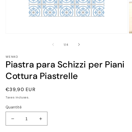
Ouvrir
Ou
le
le
média
m
de
1
/
4
1
2
dans
d
WENKO
une
u
Piastra para Schizzi per Piani
fenêtre
fe
modale
m
Cottura Piastrelle
Prix
€39,90 EUR
habituel
Taxes incluses.
Quantité
Réduire
Augmenter
la
la