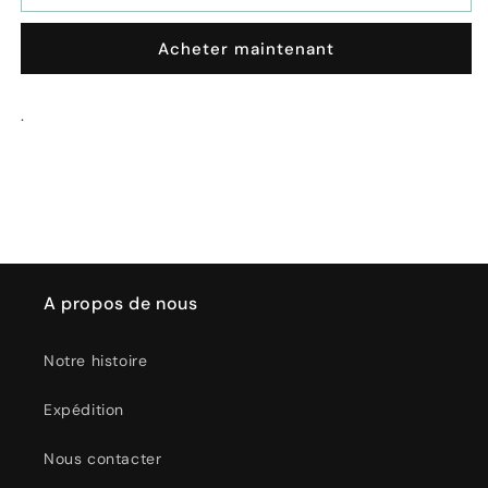
Porta
Porta
cravatte
cravatte
Acheter maintenant
James
James
cromo/blu
cromo/blu
.
A propos de nous
Notre histoire
Expédition
Nous contacter