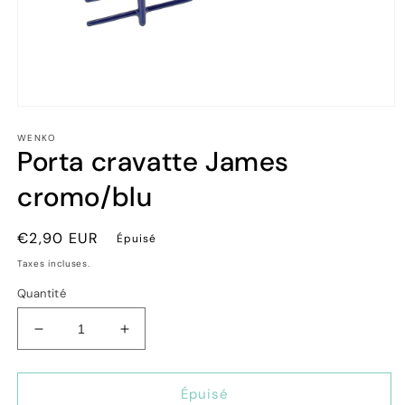
Ouvrir
le
WENKO
média
Porta cravatte James
1
dans
une
cromo/blu
fenêtre
modale
Prix
€2,90 EUR
Épuisé
habituel
Taxes incluses.
Quantité
Réduire
Augmenter
la
la
quantité
quantité
de
de
Épuisé