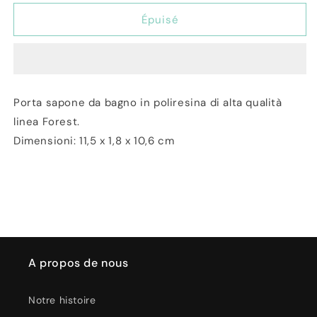
quantité
quantité
de
de
Épuisé
Porta
Porta
Sapone
Sapone
da
da
Bagno
Bagno
in
in
Porta sapone da bagno in poliresina di alta qualità
Poliresina
Poliresina
linea Forest.
Forest
Forest
Dimensioni: 11,5 x 1,8 x 10,6 cm
A propos de nous
Notre histoire