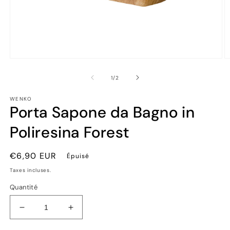
Ouvrir
Ou
le
le
média
m
de
1
/
2
1
2
dans
d
WENKO
une
u
Porta Sapone da Bagno in
fenêtre
fe
modale
m
Poliresina Forest
Prix
€6,90 EUR
Épuisé
habituel
Taxes incluses.
Quantité
Réduire
Augmenter
la
la