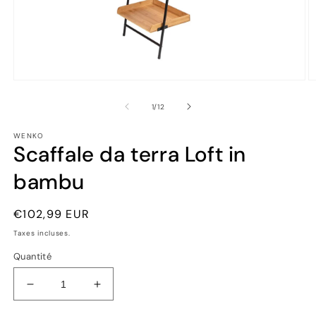
Ouvrir
Ou
le
le
média
m
de
1
/
12
1
2
dans
d
WENKO
une
u
Scaffale da terra Loft in
fenêtre
fe
modale
m
bambu
Prix
€102,99 EUR
habituel
Taxes incluses.
Quantité
Réduire
Augmenter
la
la