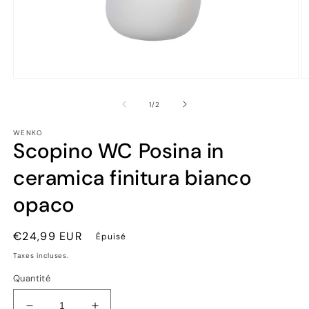
Ouvrir
Ou
le
le
média
m
de
1
/
2
1
2
dans
d
WENKO
une
u
Scopino WC Posina in
fenêtre
fe
modale
m
ceramica finitura bianco
opaco
Prix
€24,99 EUR
Épuisé
habituel
Taxes incluses.
Quantité