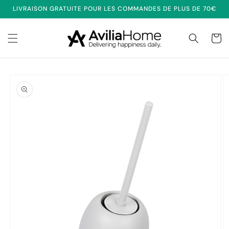
et
LIVRAISON GRATUITE POUR LES COMMANDES DE PLUS DE 70€
passer
au
contenu
Panier
Passer aux
informations
produits