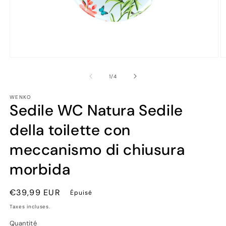
Ouvrir
Ou
le
le
média
m
de
1
/
4
1
2
dans
d
WENKO
une
u
Sedile WC Natura Sedile
fenêtre
fe
modale
m
della toilette con
meccanismo di chiusura
morbida
Prix
€39,99 EUR
Épuisé
habituel
Taxes incluses.
Quantité